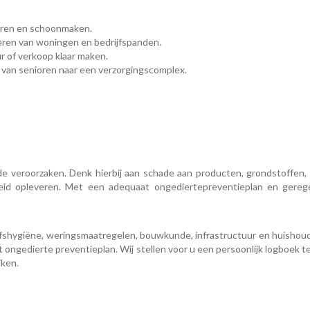
eren en schoonmaken.
ren van woningen en bedrijfspanden.
 of verkoop klaar maken.
l van senioren naar een verzorgingscomplex.
de veroorzaken. Denk hierbij aan schade aan producten, grondstoffen, 
id opleveren. Met een adequaat ongediertepreventieplan en gereg
ijfshygiëne, weringsmaatregelen, bouwkunde, infrastructuur en huisho
ngedierte preventieplan. Wij stellen voor u een persoonlijk logboek te
jken.