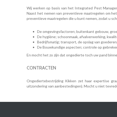
Wij werken op basis van het Integrated Pest Managem
Naast het nemen van preventieve maatregelen om het o
preventieve maatregelen die u kunt nemen, zodat u sch
De omgevingsfactoren; buitenkant gebouw, groen
De hygiëne; schoonmaak, afvalverwerking, kwalit
Bedrijfsmatig; transport, de opslag van goederen,
De Bouwkundige aspecten; controle op gebreke
En mocht het zo zijn dat ongedierte toch uw pand binn
CONTRACTEN
Ongediertebestrijding Kikken zet haar expertise gr
uitzondering van aanbestedingen). Mocht u niet tevrede