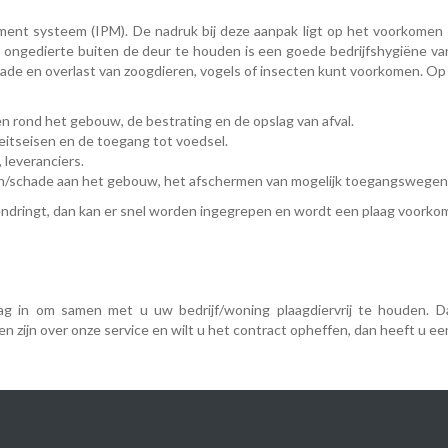
ent systeem (IPM). De nadruk bij deze aanpak ligt op het voorkomen 
ngedierte buiten de deur te houden is een goede bedrijfshygiëne van e
ade en overlast van zoogdieren, vogels of insecten kunt voorkomen. Op
 rond het gebouw, de bestrating en de opslag van afval.
eitseisen en de toegang tot voedsel.
 leveranciers.
n/schade aan het gebouw, het afschermen van mogelijk toegangswegen
endringt, dan kan er snel worden ingegrepen en wordt een plaag voorko
aag in om samen met u uw bedrijf/woning plaagdiervrij te houden.
n zijn over onze service en wilt u het contract opheffen, dan heeft u e