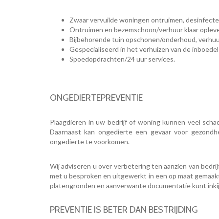
Zwaar vervuilde woningen ontruimen, desinfect
Ontruimen en bezemschoon/verhuur klaar opleve
Bijbehorende tuin opschonen/onderhoud, verhuur
Gespecialiseerd in het verhuizen van de inboede
Spoedopdrachten/24 uur services.
ONGEDIERTEPREVENTIE
Plaagdieren in uw bedrijf of woning kunnen veel scha
Daarnaast kan ongedierte een gevaar voor gezondhe
ongedierte te voorkomen.
Wij adviseren u over verbetering ten aanzien van bedr
met u besproken en uitgewerkt in een op maat gemaakt o
platengronden en aanverwante documentatie kunt inki
PREVENTIE IS BETER DAN BESTRIJDING